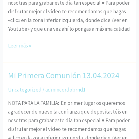
nosotras para grabar este día tan especial ♥ Para poder
disfrutar mejor el vídeo te recomendamos que hagas
«clic» en la zona inferior izquierda, donde dice «Ver en
Youtube» y que una vez ahí lo pongas a máxima calidad
Leer más »
Mi Primera Comunión 13.04.2024
Mi
Primera
Uncategorized
/
admincordobrnd1
Comunión
13.04.2024
NOTA PARA LA FAMILIA: En primer lugar os queremos
agradecer de nuevo la confianza que depositastéis en
nosotras para grabar este día tan especial ♥ Para poder
disfrutar mejor el vídeo te recomendamos que hagas
«clic» en la zona inferior izquierda, donde dice «Ver en