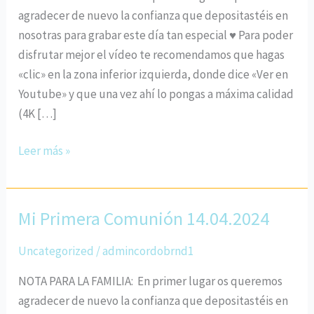
agradecer de nuevo la confianza que depositastéis en
nosotras para grabar este día tan especial ♥ Para poder
disfrutar mejor el vídeo te recomendamos que hagas
«clic» en la zona inferior izquierda, donde dice «Ver en
Youtube» y que una vez ahí lo pongas a máxima calidad
(4K […]
Leer más »
Mi Primera Comunión 14.04.2024
Mi
Primera
Uncategorized
/
admincordobrnd1
Comunión
14.04.2024
NOTA PARA LA FAMILIA: En primer lugar os queremos
agradecer de nuevo la confianza que depositastéis en