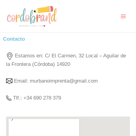
Ir
al
contenido
Contacto
Estamos en: C/ El Carmen, 32 Local – Aguilar de
la Frontera (Córdoba) 14920
Email: murbanoimprenta@gmail.com
Tlf.: +34 690 278 379