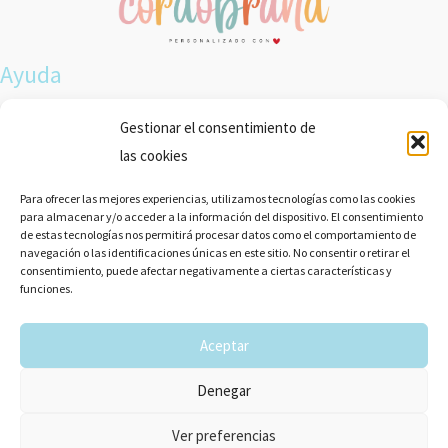
Ayuda
Envíos y devoluciones
Gestionar el consentimiento de
Condiciones de compra
las cookies
Enlaces legales
Para ofrecer las mejores experiencias, utilizamos tecnologías como las cookies
para almacenar y/o acceder a la información del dispositivo. El consentimiento
de estas tecnologías nos permitirá procesar datos como el comportamiento de
Aviso legal
navegación o las identificaciones únicas en este sitio. No consentir o retirar el
Política de privacidad
consentimiento, puede afectar negativamente a ciertas características y
funciones.
Política de Cookies
Aceptar
Denegar
Copyright © 2026 Cordobrand - Fotografía, regalos
personalizados y papelería
Ver preferencias